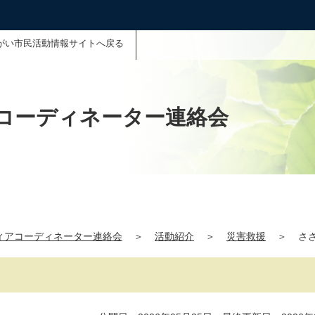
がい市民活動情報サイトへ戻る
コーディネーター連絡会
ィアコーディネーター連絡会
＞
活動紹介
＞
災害救援
＞
ささ