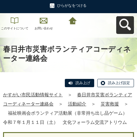
ひらがなをつける
このサイトについて
お問い合わせ
かすがい市民活動情
報サイトへ戻る
春日井市災害ボランティアコーディネ
ーター連絡会
読み上げ
読み上げ設定
かすがい市民活動情報サイト
＞
春日井市災害ボランティア
コーディネーター連絡会
＞
活動紹介
＞
災害救援
＞
福祉映画会ボランティア活動展（非常持ち出し品ゲーム）
令和７年１月１１日（土） 文化フォーラム交流アトリウム