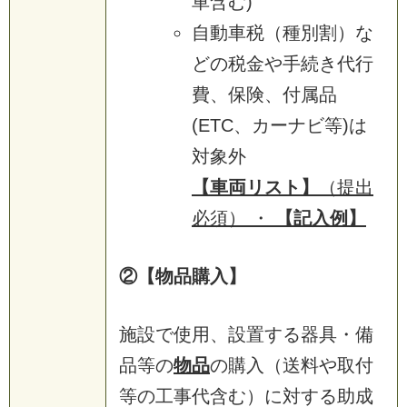
車含む)
自動車税（種別割）な
どの税金や手続き代行
費、保険、付属品
(ETC、カーナビ等)は
対象外
【車両リスト】
（提出
必須） ・
【記入例】
②【物品購入】
施設で使用、設置する器具・備
品等の
物品
の購入（送料や取付
等の工事代含む）に対する助成