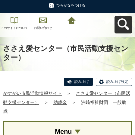
ひらがなをつける
このサイトについて
お問い合わせ
かすがい市民活動情
報サイトへ戻る
ささえ愛センター（市民活動支援セン
ター）
読み上げ
読み上げ設定
かすがい市民活動情報サイト
＞
ささえ愛センター（市民活
動支援センター）
＞
助成金
＞
洲崎福祉財団 一般助
成
Menu