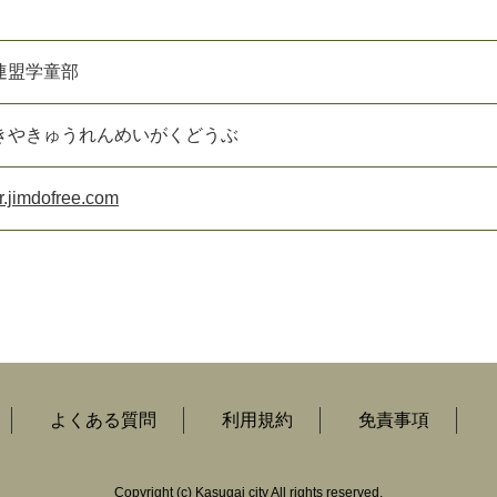
連盟学童部
きやきゅうれんめいがくどうぶ
jr.jimdofree.com
よくある質問
利用規約
免責事項
Copyright
(c)
Kasugai city All rights reserved.