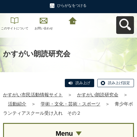
ひらがなをつける
このサイトについて
お問い合わせ
かすがい市民活動情
報サイトへ戻る
かすがい朗読研究会
読み上げ
読み上げ設定
かすがい市民活動情報サイト
＞
かすがい朗読研究会
＞
活動紹介
＞
学術・文化・芸術・スポーツ
＞
青少年ボ
ランティアスクール受け入れ その２
Menu