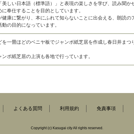
美しい日本語（標準語）」と表現の楽しさを学び、読み聞か
めに奉仕することを目的としています。
健康に繋がり、本にふれて知らないことに出会える、朗読の
活動の目的になっています。
どを一畳ほどのベニヤ板でジャンボ紙芝居を作成し春日井まつ
。
ャンボ紙芝居の上演も各地で行っています。
よくある質問
利用規約
免責事項
Copyright
(c)
Kasugai city All rights reserved.