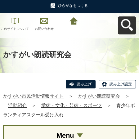
ひらがなをつける
このサイトについて
お問い合わせ
かすがい市民活動情
報サイトへ戻る
かすがい朗読研究会
読み上げ
読み上げ設定
かすがい市民活動情報サイト
＞
かすがい朗読研究会
＞
活動紹介
＞
学術・文化・芸術・スポーツ
＞
青少年ボ
ランティアスクール受け入れ
Menu