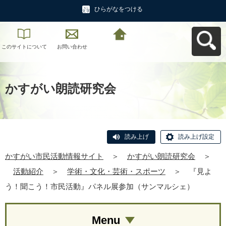
ひらがなをつける
このサイトについて
お問い合わせ
かすがい市民活動情
報サイトへ戻る
かすがい朗読研究会
読み上げ
読み上げ設定
かすがい市民活動情報サイト
＞
かすがい朗読研究会
＞
活動紹介
＞
学術・文化・芸術・スポーツ
＞
『見よ
う！聞こう！市民活動』パネル展参加（サンマルシェ）
Menu