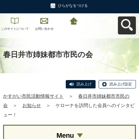
ひらがなをつける
このサイトについて
お問い合わせ
かすがい市民活動情
報サイトへ戻る
春日井市姉妹都市市民の会
読み上げ
読み上げ設定
かすがい市民活動情報サイト
＞
春日井市姉妹都市市民の
会
＞
お知らせ
＞
ケローナを訪問した会員へのインタビ
ュー！
Menu