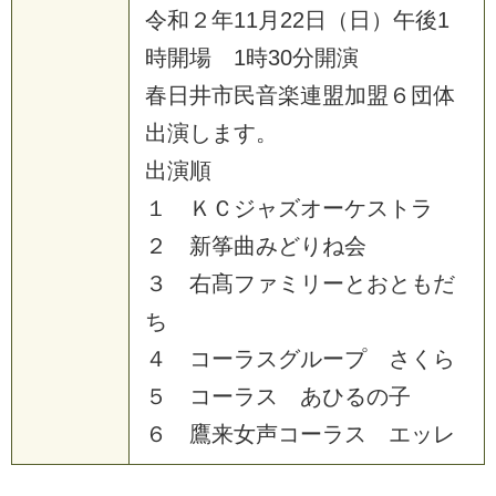
令
和
２
年
1
1
月
2
2
日
（
日
）
午
後
1
時
開
場
1
時
3
0
分
開
演
春
日
井
市
民
音
楽
連
盟
加
盟
６
団
体
出
演
し
ま
す
。
出
演
順
１
Ｋ
Ｃ
ジ
ャ
ズ
オ
ー
ケ
ス
ト
ラ
２
新
筝
曲
み
ど
り
ね
会
３
右
髙
フ
ァ
ミ
リ
ー
と
お
と
も
だ
ち
４
コ
ー
ラ
ス
グ
ル
ー
プ
さ
く
ら
５
コ
ー
ラ
ス
あ
ひ
る
の
子
６
鷹
来
女
声
コ
ー
ラ
ス
エ
ッ
レ