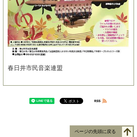
春
日
井
市
民
音
楽
連
盟
ページの先頭に戻る