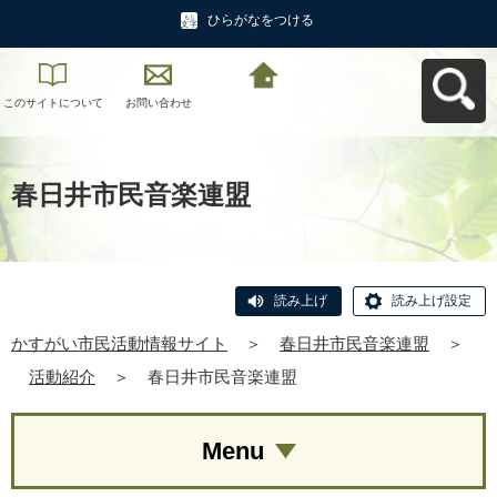
ひらがなをつける
このサイトについて
お問い合わせ
かすがい市民活動情
報サイトへ戻る
春日井市民音楽連盟
読み上げ
読み上げ設定
かすがい市民活動情報サイト
＞
春日井市民音楽連盟
＞
活動紹介
＞
春日井市民音楽連盟
Menu