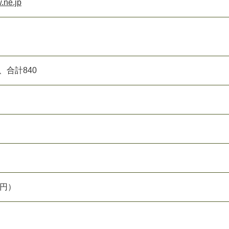
.ne.jp
、合計840
0円）