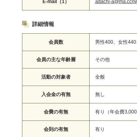
E-mail（1）
adachi-a@ma.ccnw
詳細情報
会員数
男性400、女性440
会員の主な年齢層
その他
活動の対象者
全般
入会金の有無
無し
会費の有無
有り（年会費3,00
会則の有無
有り