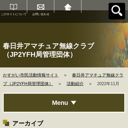
このサイトについて
お問い合わせ
かすがい市民活動情
報サイトへ戻る
春日井アマチュア無線クラブ
（JP2YFH局管理団体）
かすがい市民活動情報サイト
＞
春日井アマチュア無線クラ
ブ（JP2YFH局管理団体）
＞
活動紹介
＞
2022年11月
Menu
アーカイブ