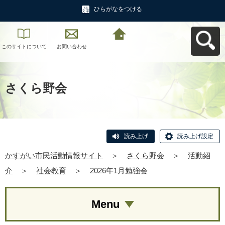
ひらがなをつける
このサイトについて
お問い合わせ
かすがい市民活動情
報サイトへ戻る
さくら野会
読み上げ
読み上げ設定
かすがい市民活動情報サイト
＞
さくら野会
＞
活動紹
介
＞
社会教育
＞
2026年1月勉強会
Menu