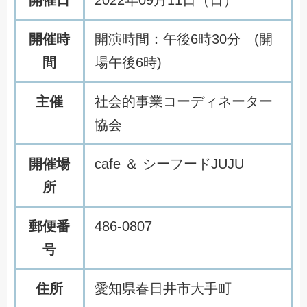
開催日
2022年09月11日（日）
開催時
開演時間：午後6時30分 (開
間
場午後6時)
主催
社会的事業コーディネーター
協会
開催場
cafe ＆ シーフードJUJU
所
郵便番
486-0807
号
住所
愛知県春日井市大手町