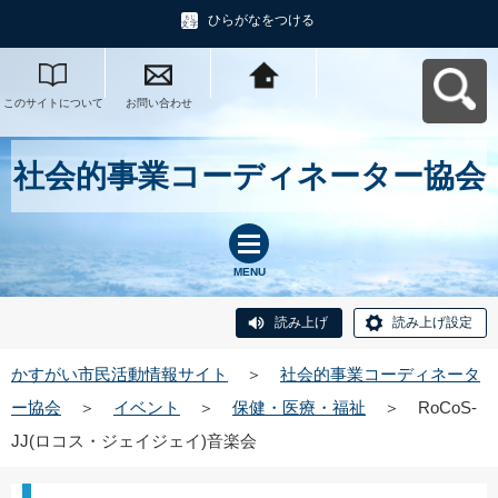
ひらがなをつける
このサイトについて
お問い合わせ
かすがい市民活動情
報サイトへ戻る
社会的事業コーディネーター協会
MENU
読み上げ
読み上げ設定
かすがい市民活動情報サイト
＞
社会的事業コーディネータ
ー協会
＞
イベント
＞
保健・医療・福祉
＞
RoCoS-
JJ(ロコス・ジェイジェイ)音楽会