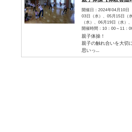
開催日：2024年04月10
03日（水）、05月15日（
（水）、06月19日（水）、
開催時間：10：00～11：0
親子体操！
親子の触れ合いを大切
思いっ...
マイメディア検索