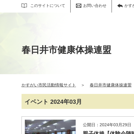
サイト内検索
このサイトについて
お問い合わせ
かす
春日井市健康体操連盟
かすがい市民活動情報サイト
＞
春日井市健康体操連盟
イベント 2024年03月
公開日：2024年03月29日
親子体操【体験会随