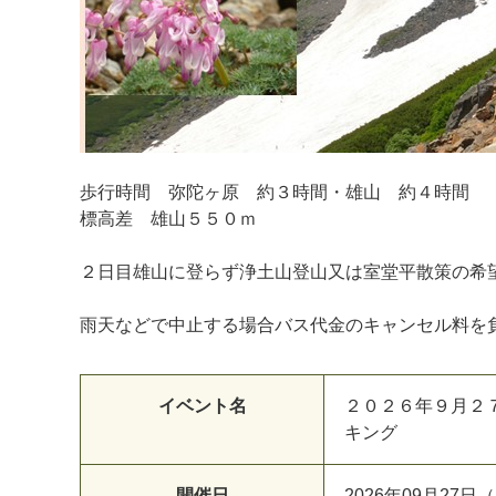
歩行時間 弥陀ヶ原 約３時間・雄山 約４時間
標高差 雄山５５０ｍ
２日目雄山に登らず浄土山登山又は室堂平散策の
雨天などで中止する場合バス代金のキャンセル料を
イベント名
２０２６年９月２
キング
開催日
2026年09月27