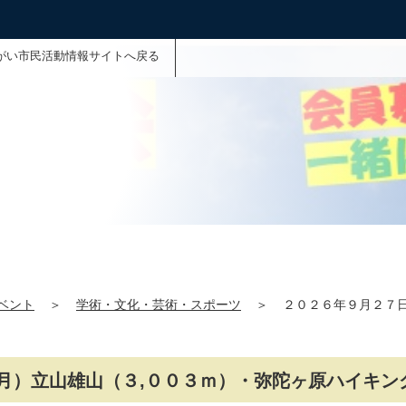
がい市民活動情報サイトへ戻る
ベント
＞
学術・文化・芸術・スポーツ
＞
２０２６年９月２７
月）立山雄山（３,００３ｍ）・弥陀ヶ原ハイキン