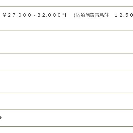
￥２７,０００～３２,０００円 （宿泊施設雷鳥荘 １２,５
せ