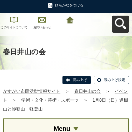
ひらがなをつける
このサイトについて
お問い合わせ
かすがい市民活動情
報サイトへ戻る
春日井山の会
読み上げ
読み上げ設定
かすがい市民活動情報サイト
＞
春日井山の会
＞
イベン
ト
＞
学術・文化・芸術・スポーツ
＞
1月8日（日）道樹
山と弥勒山 軽登山
Menu