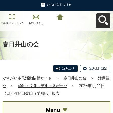
ひらがなをつける
このサイトについて
お問い合わせ
かすがい市民活動情
報サイトへ戻る
春日井山の会
読み上げ
読み上げ設定
かすがい市民活動情報サイト
＞
春日井山の会
＞
活動紹
介
＞
学術・文化・芸術・スポーツ
＞
2026年1月11日
（日）弥勒山登山（愛知県）報告
Menu