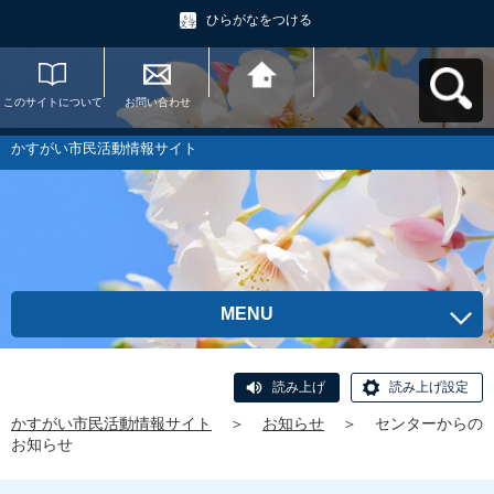
ひらがなをつける
このサイトについて
お問い合わせ
かすがい市民活動情
報サイトへ戻る
かすがい市民活動情報サイト
MENU
読み上げ
読み上げ設定
かすがい市民活動情報サイト
＞
お知らせ
＞
センターからの
お知らせ