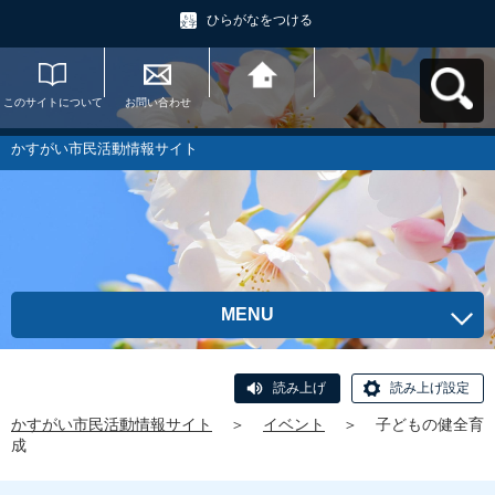
ひらがなをつける
このサイトについて
お問い合わせ
かすがい市民活動情
報サイトへ戻る
かすがい市民活動情報サイト
MENU
読み上げ
読み上げ設定
かすがい市民活動情報サイト
＞
イベント
＞
子どもの健全育
成