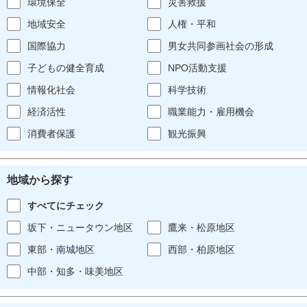
環境保全
災害救援
地域安全
人権・平和
国際協力
男女共同参画社会の形成
子どもの健全育成
NPO活動支援
情報化社会
科学技術
経済活性
職業能力・雇用機会
消費者保護
観光振興
地域から探す
すべてにチェック
坂下・ニュータウン地区
鷹来・松原地区
東部・南城地区
西部・柏原地区
中部・知多・味美地区