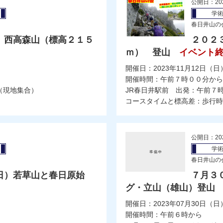
公開日：20
学
春日井山の
）西高森山（標高２１５
２０２
ｍ） 登山
イベント
開催日：2023年11月12日（日
開催時間：午前７時００分から
（現地集合）
JR春日井駅前 出発：午前７
コースタイムと標高差：歩行時間
公開日：20
学
春日井山の
日）若草山と春日原始
７月３
グ・立山（雄山）登山
開催日：2023年07月30日（日
開催時間：午前６時から