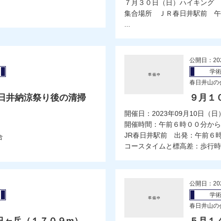
７月３０日（日）ハイキング 
集合場所 ＪＲ春日井駅前 午
...
公開日：20
学
春日井山の
春日井納涼祭り後の清掃
９月１
開催日：2023年09月10日（日
開催時間：午前６時００分から
JR春日井駅前 出発：午前６
集合
コースタイムと標高差：歩行時間
公開日：20
学
春日井山の