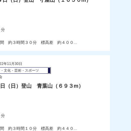
４日（日）登山 守屋山（１６５０m）
）
０分
間 約３時間３０分 標高差 約４００...
22年11月30日
術・文化・芸術・スポーツ
会
６日（日）登山 青葉山（６９３m）
）
０分
間 約３時間１０分 標高差 約４４０...