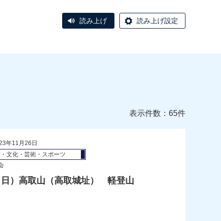
読み上げ
読み上げ設定
表示件数：65件
23年11月26日
術・文化・芸術・スポーツ
会
（日）高取山（高取城址） 軽登山
）