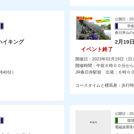
公開日：20
学
春日井山の
ハイキング
2月1
イベント終了
開催日：2023年02月19日（日
開催時間：午前６時００分から
時40分）
JR春日井駅前 出発：６時０
コースタイムと標高差：歩行時
公開日：20
環
電磁波環境