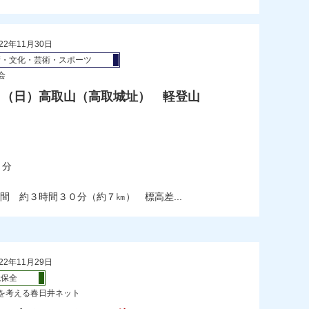
22年11月30日
術・文化・芸術・スポーツ
会
9日（日）高取山（高取城址） 軽登山
）
０分
間 約３時間３０分（約７㎞） 標高差...
22年11月29日
境保全
を考える春日井ネット