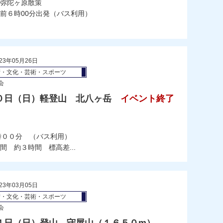
弥陀ヶ原散策
前６時00分出発（バス利用）
23年05月26日
術・文化・芸術・スポーツ
会
０日（日）軽登山 北八ヶ岳
イベント終了
）
時００分 （バス利用）
 約３時間 標高差...
23年03月05日
術・文化・芸術・スポーツ
会