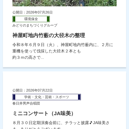
公開日：2026年07月26日
環境保全
みどりのまちづくりグループ
神屋町地内竹薮の大径木の整理
令和８年６月９日（火）、神屋町地内竹薮内に、２月に
重機を使って伐採した大径木２本とも
約３ｍの高さで...
公開日：2026年07月22日
学術・文化・芸術・スポーツ
春日井男声合唱団
ミニコンサート（JA味美）
８月３０日定期演奏会前に、チラッと披露🎵JA味美さ
ま、ありがとうございます。