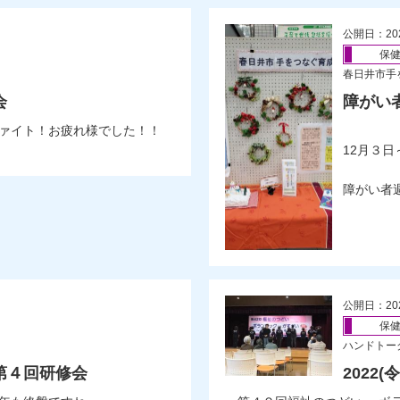
公開日：20
保
春日井市手
会
障がい
ァイト！お疲れ様でした！！
12月３
障がい者
公開日：20
保
ハンドトー
第４回研修会
2022(