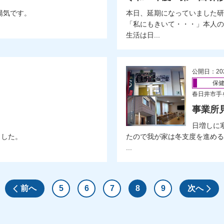
陽気です。
本日、延期になっていました研
「私にもきいて・・・」本人の
生活は日...
公開日：20
保
春日井市手
事業所
日増しに
ました。
たので我が家は冬支度を進める
...
前へ
5
6
7
8
9
次へ