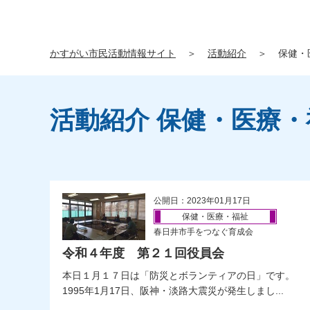
かすがい市民活動情報サイト
＞
活動紹介
＞
保健・
活動紹介 保健・医療・
公開日：2023年01月17日
保健・医療・福祉
春日井市手をつなぐ育成会
令和４年度 第２１回役員会
本日１月１７日は「防災とボランティアの日」です。
1995年1月17日、阪神・淡路大震災が発生しまし...