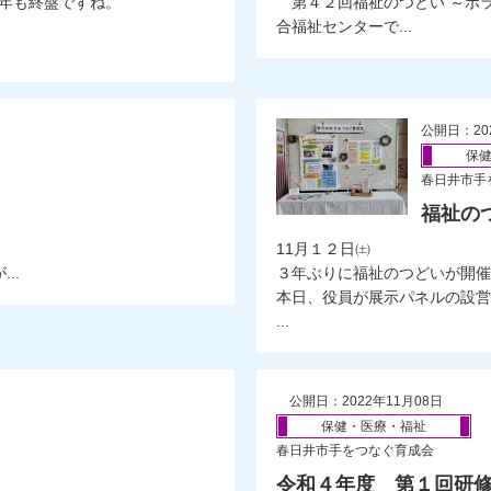
年も終盤ですね。
第４２回福祉のつどい ～ボラ
合福祉センターで...
公開日：20
保
春日井市手
福祉の
11月１２日㈯
..
３年ぶりに福祉のつどいが開催
本日、役員が展示パネルの設営
...
公開日：2022年11月08日
保健・医療・福祉
春日井市手をつなぐ育成会
令和４年度 第１回研