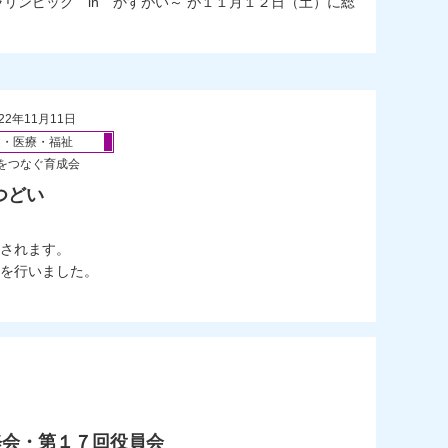
リンピック in かすがい～ が１１月１２日（土）に総
22年11月11日
健・医療・福祉
をつなぐ育成会
つどい
されます。
を行いました。
修会・第１７回役員会