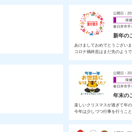
公開日：20
保
春日井市手
新年の
あけましておめでとうございま
コロナ禍終息はまだ先のようで
公開日：20
保
春日井市手
年末の
楽しいクリスマスが過ぎて年の
今年は少しづつ行事を行うことが