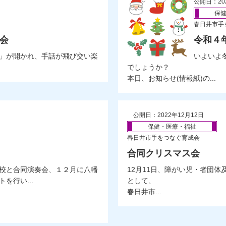
公開日：20
保
春日井市手
み会
令和４
会」が開かれ、手話が飛び交い楽
いよいよ
でしょうか？
本日、お知らせ(情報紙)の...
公開日：2022年12月12日
保健・医療・福祉
春日井市手をつなぐ育成会
合同クリスマス会
校と合同演奏会、１２月に八幡
12月11日、障がい児・者団
を行い...
として、
春日井市...